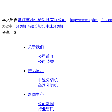
本文出自
浙江盛驰机械科技有限公司
，
http://www.zjshengchi.co
关键字：
分切机
高速分切机
中速分切机
分享：
0
关于我们
公司简介
公司荣誉
产品展示
中速分切机
高速分切机
新闻中心
公司新闻
行业资讯